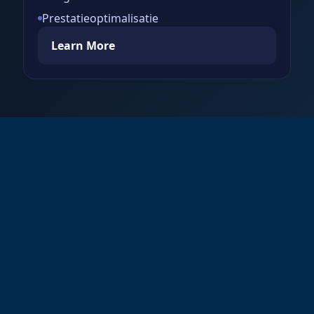
Prestatieoptimalisatie
Learn More
Sectoren
waarin we
sterk staan
Drie belangrijke diensten die het beste uit uw
bedrijf halen, dankzij Odoo.